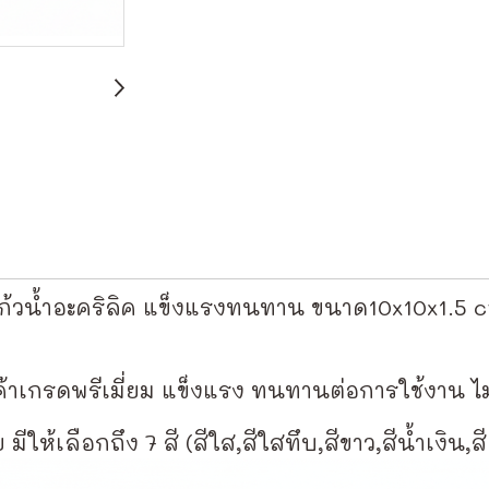
ก้วน้ำอะคริลิค แข็งแรงทนทาน ขนาด10x10x1.5 c
้าเกรดพรีเมี่ยม แข็งแรง ทนทานต่อการใช้งาน ไม
ให้เลือกถึง 7 สี (สีใส,สีใสทึบ,สีขาว,สีน้ำเงิน,ส