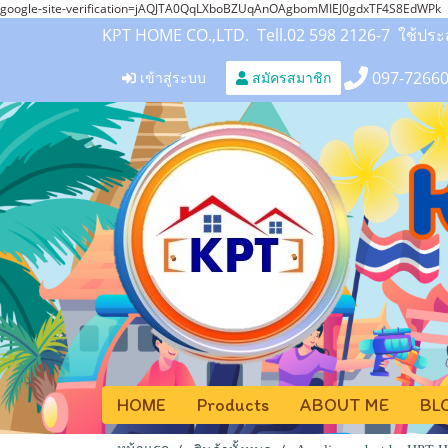
google-site-verification=jAQJTA0QqLXboBZUqAnOAgbomMIEJ0gdxTF4S8EdWPk
KPT HOME CO.,LTD. Tell.02 598 2126-7 ใช้ป
097-7266
เข้าสู่ระบบ
สมัครสมาชิก
HOME
Products
ABOUT ME
BL